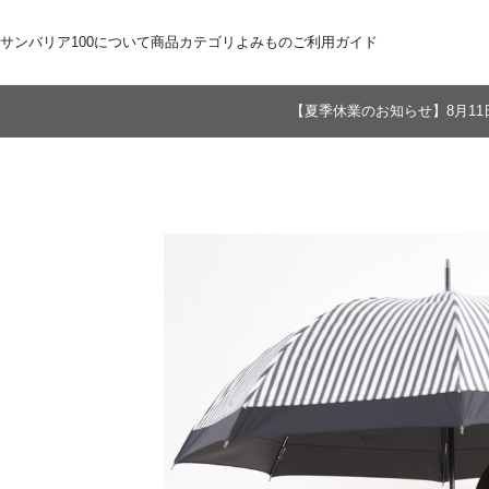
サンバリア100について
商品カテゴリ
よみもの
ご利用ガイド
【夏季休業のお知らせ】8月11
サンバリア100について
全商品
ご注文方法
お届けについて
ストーリー
折りたたみ日傘
お支払いについて
サンバリア100の完全遮光
交換・返品
修理・保証
長傘
ものづくり
ギフト用
修理
2段折
Sサイズ
3段折
Mサイズ
Lサイズ
LLサイズ