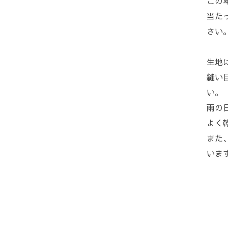
この
当た
さい
生地
縫い
い。
雨の
よく
また
いま