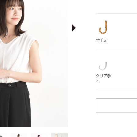
竹手元
クリア手
元