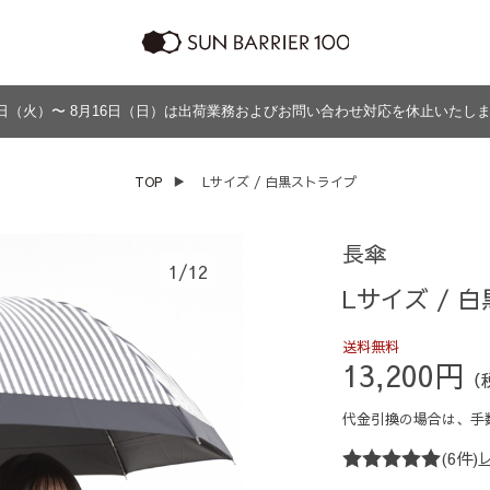
日（火）〜 8月16日（日）は出荷業務およびお問い合わせ対応を休止いたし
ラッピング
プログラム
よくあるご質問・お問い合わせ
商品の違い
グッズ
メンズ
帽子
アウター
TOP
▶
Lサイズ / 白黒ストライプ
グッズ
長傘
1
/
12
Lサイズ / 
送料無料
13,200円
（
代金引換の場合は、
手
(6件)