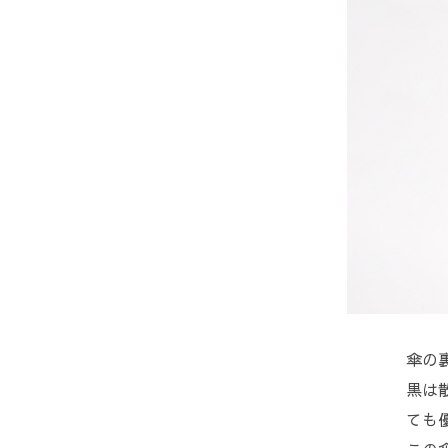
傘の
黒は
ても