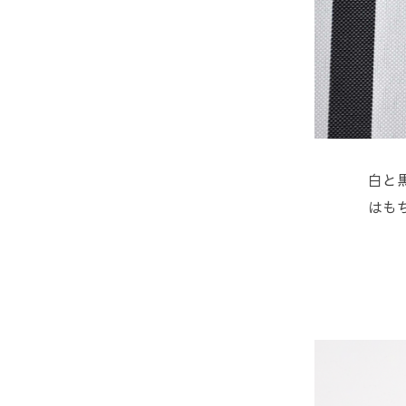
白と
はも