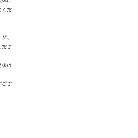
接体に
てくだ
すが、
くださ
用後は
がござ