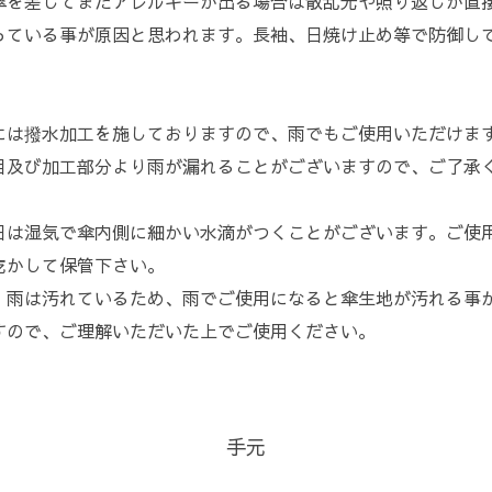
傘を差してまだアレルギーが出る場合は散乱光や照り返しが直
っている事が原因と思われます。長袖、日焼け止め等で防御し
。
には撥水加工を施しておりますので、雨でもご使用いただけま
目及び加工部分より雨が漏れることがございますので、ご了承
日は湿気で傘内側に細かい水滴がつくことがございます。ご使
乾かして保管下さい。
、雨は汚れているため、雨でご使用になると傘生地が汚れる事
すので、ご理解いただいた上でご使用ください。
手元