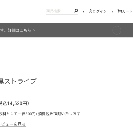
ログイン
カート
ます。詳細はこちら ＞
キッズ
白黒ストライプ
税込14,520円）
数料として一律300円+消費税を頂戴いたします
レビューを見る