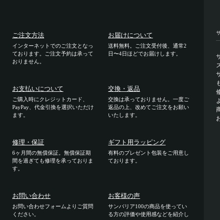
ご注文方法
お届けについて
インターネットでのご注文となっ
送料無料。ご注文受付後、通常2
ております。ご注文予約は承って
日〜4日ほどでお届けします。
おりません。
お支払いについて
交換・返品
ご購入時にクレジットカード、
交換は承っておりません。一度ご
PayPay、代金引換を選択いただけ
返品の上、改めてご注文をお願い
ます。
いたします。
修理・保証
ギフト用ラッピング
6ヶ月間の無償保証。無償保証期
有料のプレゼント包装をご用意し
間を過ぎても修理を承っておりま
ております。
す。
お問い合わせ
お客様の声
お問い合わせフォームよりご質問
サンバリア100の商品を使ってい
ください。
る方の評価や使用感などを紹介し