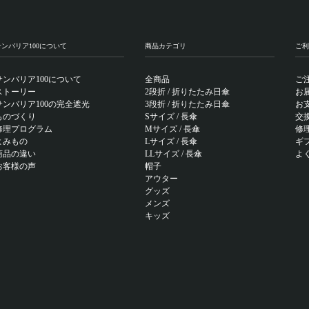
サンバリア100について
商品カテゴリ
ご利
サンバリア100について
全商品
ご
ストーリー
2段折 / 折りたたみ日傘
お
サンバリア100の完全遮光
3段折 / 折りたたみ日傘
お
ものづくり
Sサイズ / 長傘
交
修理プログラム
Mサイズ / 長傘
修
よみもの
Lサイズ / 長傘
ギ
商品の違い
LLサイズ / 長傘
よ
お客様の声
帽子
アウター
グッズ
メンズ
キッズ