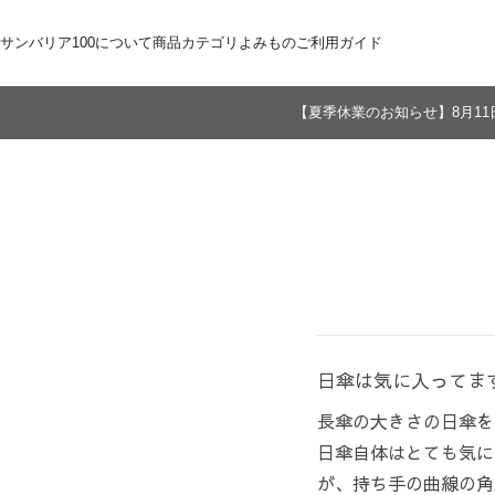
サンバリア100について
商品カテゴリ
よみもの
ご利用ガイド
【夏季休業のお知らせ】8月11
サンバリア100について
全商品
ご注文方法
お届けについて
ストーリー
折りたたみ日傘
お支払いについて
サンバリア100の完全遮光
交換・返品
修理・保証
長傘
ものづくり
ギフト用
修理
2段折
Sサイズ
3段折
Mサイズ
Lサイズ
LLサイズ
日傘は気に入ってま
長傘の大きさの日傘を
日傘自体はとても気に
が、持ち手の曲線の角