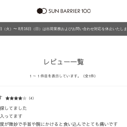
日（火）〜 8月16日（日）は出荷業務およびお問い合わせ対応を休止いたし
ラッピング
プログラム
よくあるご質問・お問い合わせ
商品の違い
グッズ
メンズ
帽子
アウター
グッズ
レビュー一覧
1 ～ 1 件目を表示しています。（全1件）
す
（4）
探してました
入ってます
度が微妙で手首や腕にかけると食い込んでとても痛いです