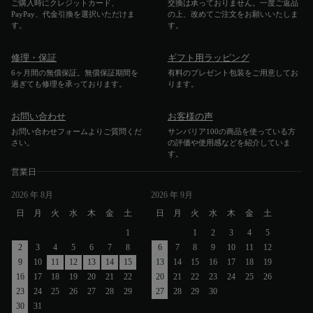
ご購入時にクレジットカード、
交換は承っておりません。一度ご返品
PayPay、代金引換を選択いただけま
の上、改めてご注文をお願いいたしま
す。
す。
修理・保証
ギフト用ラッピング
6ヶ月間の無償保証。無償保証期間を
有料のプレゼント包装をご用意してお
過ぎても修理を承っております。
ります。
お問い合わせ
お客様の声
お問い合わせフォームよりご質問くだ
サンバリア100の商品を使っている方
さい。
の評価や使用感などを紹介していま
す。
営業日
2026
年 8月
2026
年 9月
日
月
火
水
木
金
土
日
月
火
水
木
金
土
1
1
2
3
4
5
2
3
4
5
6
7
8
6
7
8
9
10
11
12
9
10
11
12
13
14
15
13
14
15
16
17
18
19
16
17
18
19
20
21
22
20
21
22
23
24
25
26
23
24
25
26
27
28
29
27
28
29
30
30
31