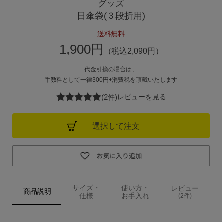
グッズ
日傘袋(３段折用)
ご利用ガイド
送料無料
1,900円
ご注文方法
（税込2,090円）
代金引換の場合は、
お届けについて
手数料として一律300円+消費税を頂戴いたします
(2件)
レビューを見る
お支払いについて
交換・返品
選択して注文
修理 ・保証
ギフト用ラッピング
サイズ・
使い方・
レビュー
商品説明
仕様
お手入れ
(2件)
よくあるご質問・お問い合わせ