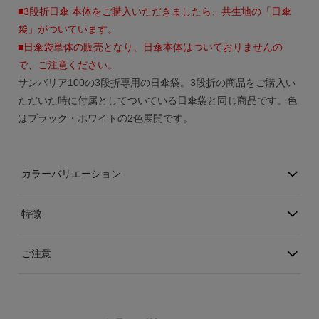
アカウント
■3段折日傘 本体をご購入いただきましたら、共生地の「日傘
袋」がついています。
■日傘袋単体の販売となり、日傘本体はついておりませんの
ログイン / 新規登録
で、ご注意ください。
サンバリア100の3段折専用の日傘袋。3段折の商品をご購入い
ただいた時に付属としてついている日傘袋と同じ商品です。色
はブラック・ホワイトの2色展開です。
特定商取引法に基づく表示
会社概要
プライバシーポリシー
サイトポリシー
カラーバリエーション
特徴
ご注意