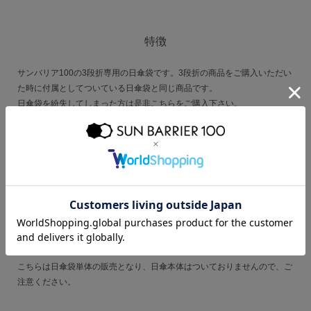
特徴
サンバリア100の3段折専用の日傘袋です。3段折の商品をご購入いただい
た時に付属としてついている日傘袋と同じ商品です。
日傘袋を紛失してしまった方は是非こちらをご購入下さい。
※日傘袋単体の販売となり、日傘本体はついておりませんので、ご注意く
ださい。
ご注意
生地には撥水加工を施しておりますが、縫い目及び加工部分より水が漏れ
ることがございます。水に濡れた場合はよく乾かして保管下さい。
こちらは日傘袋単体の販売となり、日傘本体はついておりませんので、ご
注意ください。