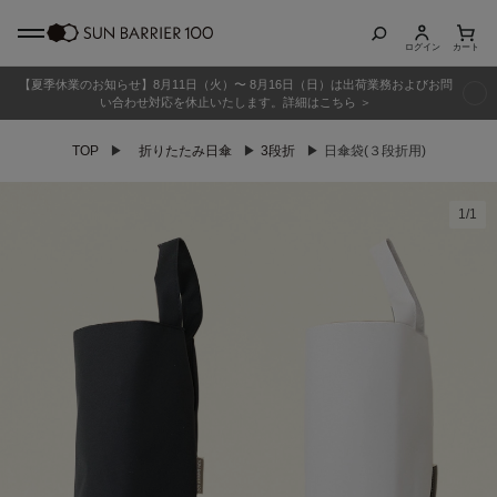
ログイン
カート
【夏季休業のお知らせ】8月11日（火）〜 8月16日（日）は出荷業務およびお問
商品カテゴリ
い合わせ対応を休止いたします。詳細はこちら ＞
TOP
▶
折りたたみ日傘
▶
3段折
▶
日傘袋(３段折用)
全商品
折りたたみ日傘
1
/
1
長傘
グッズ
メンズ
キッズ