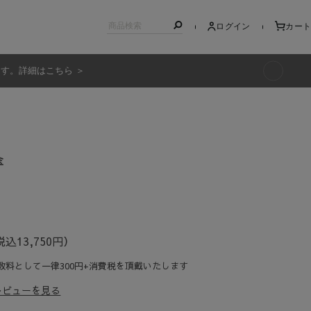
ログイン
カート
ます。詳細はこちら ＞
キッズ
傘
玉
税込13,750円）
数料として一律300円+消費税を頂戴いたします
レビューを見る