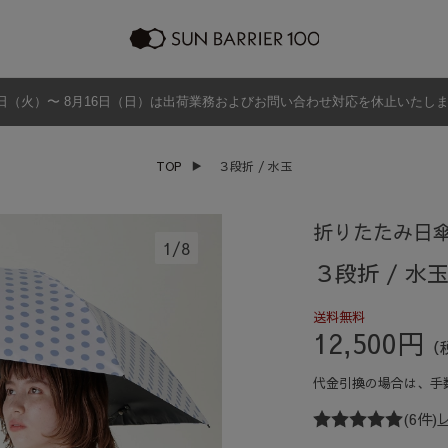
日（火）〜 8月16日（日）は出荷業務およびお問い合わせ対応を休止いたし
ラッピング
プログラム
よくあるご質問・お問い合わせ
商品の違い
グッズ
メンズ
帽子
アウター
TOP
▶
３段折 / 水玉
グッズ
折りたたみ日
1
/
8
３段折 / 水
送料無料
12,500円
（
代金引換の場合は、
手
(6件)