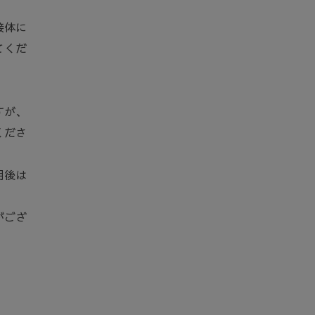
接体に
てくだ
すが、
くださ
用後は
がござ