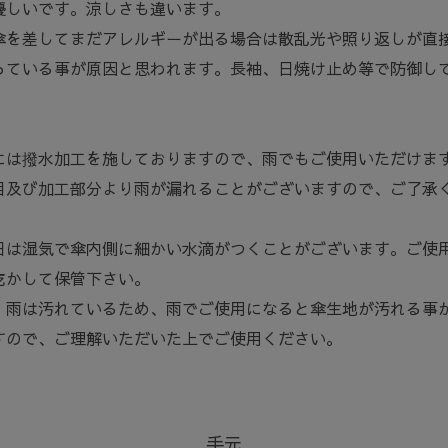
優しいです。涼しさも違います。
傘を差してまだアレルギーが出る場合は散乱光や照り返しが直
っている事が原因と思われます。長袖、日焼け止め等で防御し
。
には撥水加工を施しておりますので、雨でもご使用いただけま
目及び加工部分より雨が漏れることがございますので、ご了承
日は湿気で傘内側に細かい水滴がつくことがございます。ご使
乾かして保管下さい。
、雨は汚れているため、雨でご使用になると傘生地が汚れる事
すので、ご理解いただいた上でご使用ください。
手元