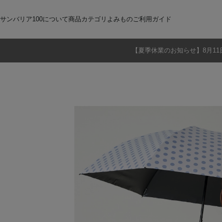
サンバリア100について
商品カテゴリ
よみもの
ご利用ガイド
【夏季休業のお知らせ】8月11
サンバリア100について
全商品
ご注文方法
お届けについて
ストーリー
折りたたみ日傘
お支払いについて
サンバリア100の完全遮光
交換・返品
修理・保証
長傘
ものづくり
ギフト用
修理
2段折
Sサイズ
3段折
Mサイズ
Lサイズ
LLサイズ