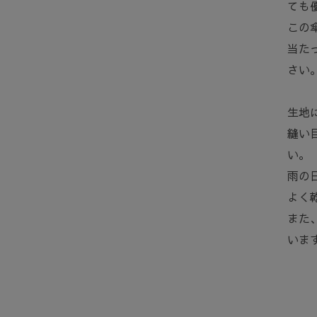
ても
この
当た
さい
生地
縫い
い。
雨の
よく
また
いま