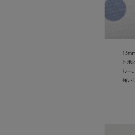
15
ト地
ルー
強い