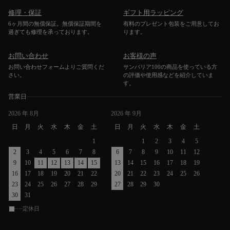
修理・保証
ギフト用ラッピング
6ヶ月間の無償保証。無償保証期間を
有料のプレゼント包装をご用意してお
過ぎても修理を承っております。
ります。
お問い合わせ
お客様の声
お問い合わせフォームよりご質問くだ
サンバリア100の商品を使っている方
さい。
の評価や使用感などを紹介していま
す。
営業日
2026
年 8月
2026
年 9月
日
月
火
水
木
金
土
日
月
火
水
木
金
土
1
1
2
3
4
5
2
3
4
5
6
7
8
6
7
8
9
10
11
12
9
10
11
12
13
14
15
13
14
15
16
17
18
19
16
17
18
19
20
21
22
20
21
22
23
24
25
26
23
24
25
26
27
28
29
27
28
29
30
30
31
定休日