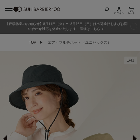
ログイン
カート
【夏季休業のお知らせ】8月11日（火）〜 8月16日（日）は出荷業務およびお問
商品カテゴリ
い合わせ対応を休止いたします。詳細はこちら ＞
TOP
▶
エア・マルチハット（ユニセックス）
全商品
折りたたみ日傘
1
/
41
長傘
グッズ
メンズ
キッズ