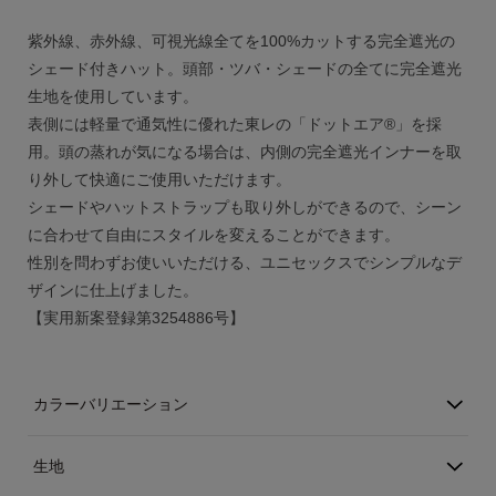
アカウント
紫外線、赤外線、可視光線全てを100%カットする完全遮光の
シェード付きハット。頭部・ツバ・シェードの全てに完全遮光
ログイン / 新規登録
生地を使用しています。
表側には軽量で通気性に優れた東レの「ドットエア®」を採
用。頭の蒸れが気になる場合は、内側の完全遮光インナーを取
り外して快適にご使用いただけます。
特定商取引法に基づく表示
シェードやハットストラップも取り外しができるので、シーン
会社概要
に合わせて自由にスタイルを変えることができます。
プライバシーポリシー
サイトポリシー
性別を問わずお使いいただける、ユニセックスでシンプルなデ
ザインに仕上げました。
【実用新案登録第3254886号】
カラーバリエーション
生地