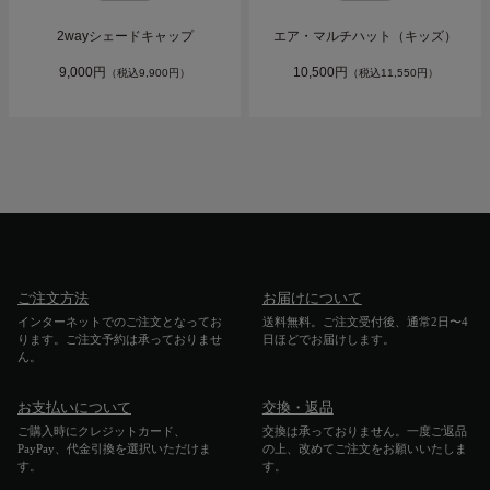
2wayシェードキャップ
エア・マルチハット（キッズ）
9,000円
10,500円
（税込9,900円）
（税込11,550円）
ご注文方法
お届けについて
インターネットでのご注文となってお
送料無料。ご注文受付後、通常2日〜4
ります。ご注文予約は承っておりませ
日ほどでお届けします。
ん。
お支払いについて
交換・返品
ご購入時にクレジットカード、
交換は承っておりません。一度ご返品
PayPay、代金引換を選択いただけま
の上、改めてご注文をお願いいたしま
す。
す。