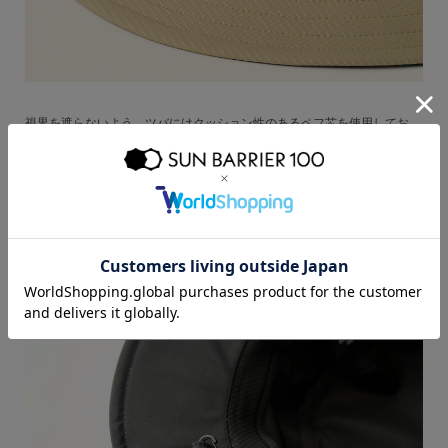
視界を遮らないよう、ツバにはクッション性のあるペフ芯を使用してお
り、風にあおられにくいツバの硬さに仕上げています。（ワイヤーは入っ
ていません）
※強風時はツバが風にあおられる場合がございますので、ご了承ください
ませ。
折りたたむ事ができるので、持ち運びに便利です。
※折りたたんだ状態での長時間の放置は、型崩れの原因になりますのでお
避け下さいませ。