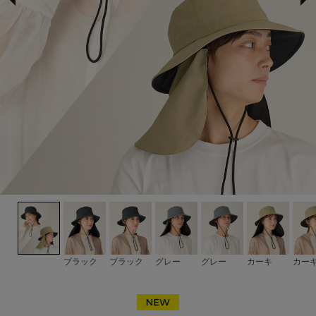
サンバリア100について
サンバリア100について
ストーリー
サンバリア100の完全遮光
ものづくり
修理プログラム
よみもの
ブラック
ブラック
グレー
グレー
カーキ
カー
商品の違い
お客様の声