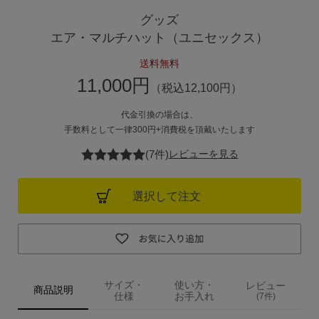
グッズ
ご利用ガイド
エア・マルチハット（ユニセックス）
送料無料
ご注文方法
11,000円
（税込12,100円）
お届けについて
代金引換の場合は、
手数料として一律300円+消費税を頂戴いたします
お支払いについて
(7件)
レビューを見る
交換・返品
選択して注文
修理 ・保証
ギフト用ラッピング
サイズ・
使い方・
レビュー
よくあるご質問・お問い合わせ
商品説明
仕様
お手入れ
(7件)