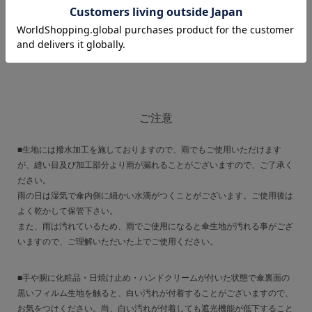
骨はグラスファイバーを使用しています。丈夫で軽く、錆に強いです。
骨の構造は開閉楽々タイプではございません。
手でポキポキと折り畳むタイプです。
ご注意
■生地には撥水加工を施しておりますので、雨でもご使用いただけます
が、縫い目及び加工部分より雨が漏れることがございますので、ご了承く
ださい。
雨の日は湿気で傘内側に細かい水滴がつくことがございます。ご使用後は
よく乾かして保管下さい。
また、雨は汚れているため、雨でご使用になると傘生地が汚れる事がござ
いますので、ご理解いただいた上でご使用ください。
■手や腕に化粧品・日焼け止め・ハンドクリームが付いた状態で傘裏面の
黒いフィルム生地を触ると、白い汚れが付着することがございますので、
お気をつけください。尚、白い汚れが付着しても遮光機能が低下すること