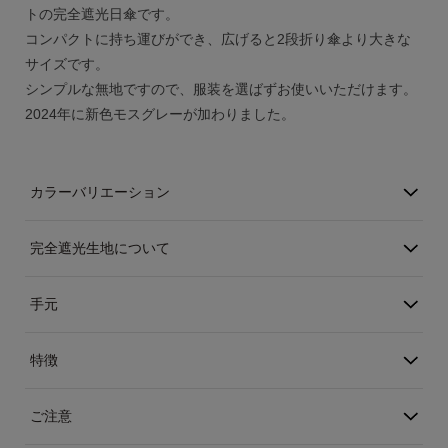
トの完全遮光日傘です。
アカウント
コンパクトに持ち運びができ、広げると2段折り傘より大きな
サイズです。
ログイン / 新規登録
シンプルな無地ですので、服装を選ばずお使いいただけます。
2024年に新色モスグレーが加わりました。
特定商取引法に基づく表示
会社概要
カラーバリエーション
プライバシーポリシー
サイトポリシー
完全遮光生地について
手元
特徴
ご注意