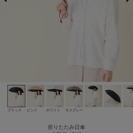
サンバリア100について
サンバリア100について
ストーリー
サンバリア100の完全遮光
ものづくり
修理プログラム
よみもの
ブラック
ピンク
ホワイト
モスグレー
商品の違い
折りたたみ日傘
お客様の声