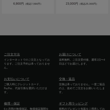
6,900円
23,000円
（税込7,590円）
（税込25,300円）
ご注文方法
お届けについて
インターネットでのご注文となってお
送料無料。ご注文受付後、通常2日〜4
ります。ご注文予約は承っておりませ
日ほどでお届けします。
ん。
お支払いについて
交換・返品
ご購入時にクレジットカード、
交換は承っておりません。一度ご返品
PayPay、代金引換を選択いただけま
の上、改めてご注文をお願いいたしま
す。
す。
修理・保証
ギフト用ラッピング
6ヶ月間の無償保証。無償保証期間を
有料のプレゼント包装をご用意してお