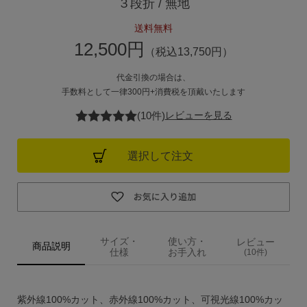
３段折 / 無地
ご利用ガイド
送料無料
12,500円
（税込13,750円）
ご注文方法
代金引換の場合は、
手数料として一律300円+消費税を頂戴いたします
お届けについて
(10件)
レビューを見る
お支払いについて
選択して注文
交換・返品
修理 ・保証
サイズ・
使い方・
レビュー
ギフト用ラッピング
商品説明
仕様
お手入れ
(10件)
よくあるご質問・お問い合わせ
紫外線100%カット、赤外線100%カット、可視光線100%カッ