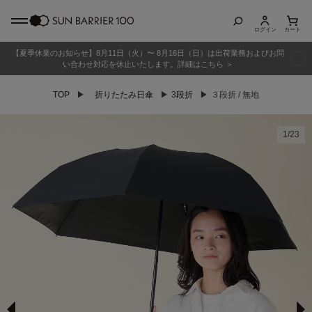
ログイン
カート
【夏季休業のお知らせ】8月11日（火）〜 8月16日（日）は出荷業務およびお問
商品カテゴリ
い合わせ対応を休止いたします。詳細はこちら ＞
TOP
▶
折りたたみ日傘
▶
3段折
▶
３段折 / 無地
全商品
折りたたみ日傘
1
/
23
長傘
グッズ
メンズ
キッズ