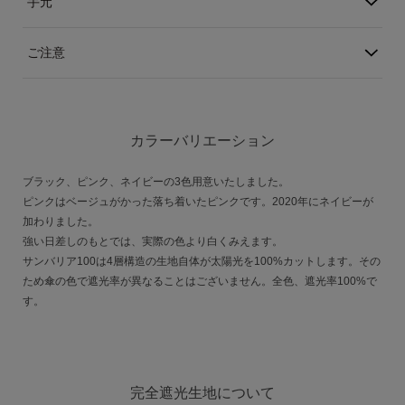
手元
アカウント
ご注意
ログイン / 新規登録
カラーバリエーション
特定商取引法に基づく表示
会社概要
ブラック、ピンク、ネイビーの3色用意いたしました。
プライバシーポリシー
ピンクはベージュがかった落ち着いたピンクです。2020年にネイビーが
サイトポリシー
加わりました。
強い日差しのもとでは、実際の色より白くみえます。
サンバリア100は4層構造の生地自体が太陽光を100%カットします。その
ため傘の色で遮光率が異なることはございません。全色、遮光率100%で
す。
完全遮光生地について