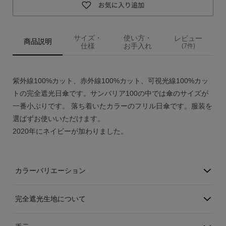
ご利用ガイド
サイズ・
使い方・
レビュー
商品説明
仕様
お手入れ
(7件)
ご注文方法
お届けについて
紫外線100%カット、赤外線100%カット、可視光線100%カッ
トの完全遮光日傘です。サンバリア100の中では傘のサイズが
お支払いについて
一番小ぶりです。 落ち着いたカラーのフリル日傘です。服装を
選ばずお使いいただけます。
交換・返品
2020年にネイビーが加わりました。
修理 ・保証
カラーバリエーション
ギフト用ラッピング
完全遮光生地について
よくあるご質問・お問い合わせ