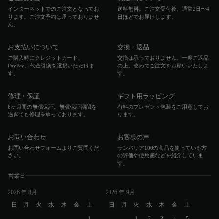
インターネットでのご注文となってお
送料無料。ご注文受付後、通常2日〜4
ります。ご注文予約は承っておりませ
日ほどでお届けします。
ん。
お支払いについて
交換・返品
ご購入時にクレジットカード、
交換は承っておりません。一度ご返品
PayPay、代金引換を選択いただけま
の上、改めてご注文をお願いいたしま
す。
す。
修理・保証
ギフト用ラッピング
6ヶ月間の無償保証。無償保証期間を
有料のプレゼント包装をご用意してお
過ぎても修理を承っております。
ります。
お問い合わせ
お客様の声
お問い合わせフォームよりご質問くだ
サンバリア100の商品を使っている方
さい。
の評価や使用感などを紹介していま
す。
営業日
2026
年 8月
2026
年 9月
日
月
火
水
木
金
土
日
月
火
水
木
金
土
1
1
2
3
4
5