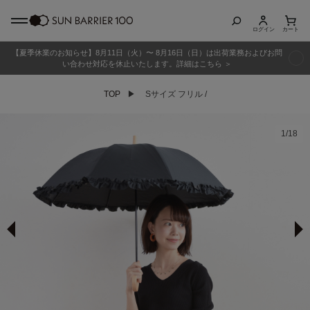
ログイン
カート
【夏季休業のお知らせ】8月11日（火）〜 8月16日（日）は出荷業務およびお問
商品カテゴリ
い合わせ対応を休止いたします。詳細はこちら ＞
TOP
▶
Sサイズ フリル /
全商品
折りたたみ日傘
1
/
18
長傘
グッズ
メンズ
キッズ